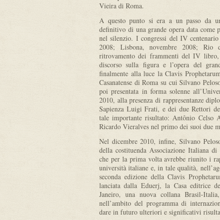
Vieira di Roma.
A questo punto si era a un passo da un 
definitivo di una grande opera data come pe
nel silenzio. I congressi del IV centenari
2008; Lisbona, novembre 2008; Rio d
ritrovamento dei frammenti del IV libro, 
discorso sulla figura e l’opera del gra
finalmente alla luce la Clavis Prophetarum
Casanatense di Roma su cui Silvano Peloso
poi presentata in forma solenne all’Univ
2010, alla presenza di rappresentanze diplo
Sapienza Luigi Frati, e dei due Rettori d
tale importante risultato: Antônio Celso A
Ricardo Vieralves nel primo dei suoi due m
Nel dicembre 2010, infine, Silvano Peloso
della costituenda Associazione Italiana d
che per la prima volta avrebbe riunito i ra
università italiane e, in tale qualità, nell’
seconda edizione della Clavis Prophetaru
lanciata dalla Eduerj, la Casa editrice 
Janeiro, una nuova collana Brasil-Itali
nell’ambito del programma di internaziona
dare in futuro ulteriori e significativi risulta