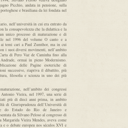
gno Picchio, andata in pensione, sulla
 portoghese e brasiliana da lei fondata nel
ario, nell’università in cui era entrato da
on la consapevolezza che la didattica e la
i un unico processo di maturazione e di
asile nel 1996 del volume O canto e a
 ai temi cari a Paul Zumthor, ma in cui
on i suoi diversi movimenti, nell’ambito
 Carta di Pero Vaz de Caminha fino alla
 Andrade, ormai in pieno Modernismo.
bblicazione delle Pagine esoteriche di
ni successive, riapriva il dibattito, più
atura, filosofia e scienza in uno dei più
maturazione, nell’ambito dei congressi
i Antonio Vieira, nel 1997, una serie di
ziati più di dieci anni prima, in ambito
oltà di Giurisprudenza dell’Università di
ade do Estado do Rio de Janeiro e
esentata da Silvano Peloso al congresso di
ta Margarida Vieira Mendes, aveva come
a e o debate europeu nos séculos XVI e