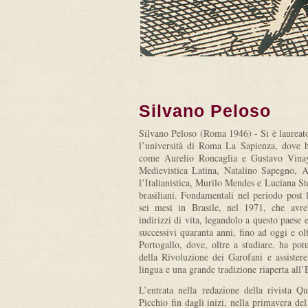
Silvano Peloso
Silvano Peloso (Roma 1946) - Si è laureato
l’università di Roma La Sapienza, dove h
come Aurelio Roncaglia e Gustavo Vinay 
Medievistica Latina, Natalino Sapegno, A
l’Italianistica, Murilo Mendes e Luciana St
brasiliani. Fondamentali nel periodo post 
sei mesi in Brasile, nel 1971, che avre
indirizzi di vita, legandolo a questo paese e 
successivi quaranta anni, fino ad oggi e ol
Portogallo, dove, oltre a studiare, ha pot
della Rivoluzione dei Garofani e assistere,
lingua e una grande tradizione riaperta all
L’entrata nella redazione della rivista 
Picchio fin dagli inizi, nella primavera de