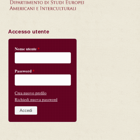
Accesso utente
Nome utente
*
Password
*
Crea nuovo profilo
Richiedi nuova password