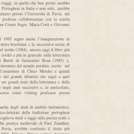
 viaggi, in quella che ben presto sarebbe
i Portoghesi in Italia e non solo, sarebbe
sitario presso l’Università di Pavia, nel
proficua collaborazione con la scuola
ome Cesare Segre, Maria Corti e Giovanni
el 1985 segnò anche l’inaugurazione in
atura brasiliana e la successiva uscita di
l sertão (1984), ancora oggi il libro più
e cordel e più in generale sulla letteratura
 di Buriti di Guimarães Rosa (1985) e,
etteratura del mondo perduto, uscito nel
l’assassinio di Chico Mendes e quindi
to del grande dibattito che seguì a quel
sui grandi temi della letteratura e della
 negli anni successivi e, in particolare,
orso come visiting professor presso
anche degli studi di ambito lusitanistico,
o-letterari della tradizione portoghese
coglieva studi e saggi sulla poesia orale e
 alla poetica medievale di Paul Zumthor,
Pavia, avrebbe costituito il titolo più
 1994, Silvano Peloso veniva designato