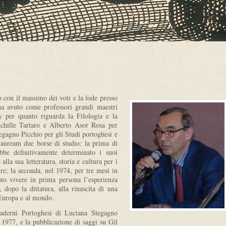
 con il massimo dei voti e la lode presso
a avuto come professori grandi maestri
per quanto riguarda la Filologia e la
chille Tartaro e Alberto Asor Rosa per
egagno Picchio per gli Studi portoghesi e
lauream due borse di studio: la prima di
bbe definitivamente determinato i suoi
alla sua letteratura, storia e cultura per i
tre; la seconda, nel 1974, per tre mesi in
uto vivere in prima persona l’esperienza
 dopo la dittatura, alla rinascita di una
’Europa e al mondo.
Quaderni Portoghesi di Luciana Stegagno
l 1977, e la pubblicazione di saggi su Gil