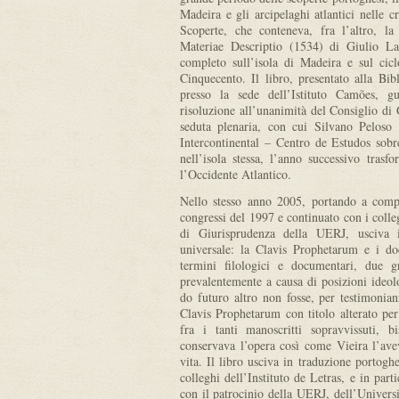
Madeira e gli arcipelaghi atlantici nelle c
Scoperte, che conteneva, fra l’altro, la
Materiae Descriptio (1534) di Giulio La
completo sull’isola di Madeira e sul cic
Cinquecento. Il libro, presentato alla Bi
presso la sede dell’Istituto Camões, 
risoluzione all’unanimità del Consiglio di 
seduta plenaria, con cui Silvano Peloso
Intercontinental – Centro de Estudos sob
nell’isola stessa, l’anno successivo tras
l’Occidente Atlantico.
Nello stesso anno 2005, portando a compi
congressi del 1997 e continuato con i colleg
di Giurisprudenza della UERJ, usciva 
universale: la Clavis Prophetarum e i doc
termini filologici e documentari, due g
prevalentemente a causa di posizioni ideolo
do futuro altro non fosse, per testimonian
Clavis Prophetarum con titolo alterato per 
fra i tanti manoscritti sopravvissuti, 
conservava l’opera così come Vieira l’avev
vita. Il libro usciva in traduzione portogh
colleghi dell’Instituto de Letras, e in part
con il patrocinio della UERJ, dell’Univers