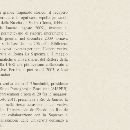
grande traguardo storico: il recupero
rduta e, in ogni caso, sepolta per secoli
o della Nascita di Vieira (Roma, febbraio
e Janeiro, agosto 2009), insieme al
permettevano di riaprire interamente il
nde gesuita: nel dicembre 2009 tornava
 sulla base del ms. 706 della Biblioteca
 aveva lavorato per anni. L’opera veniva
ersità di Roma La Sapienza il 7 maggio
matiche e universitarie, del Rettore della
ella UERJ che più avevano collaborato a
lves Pereira, a partire dal 2003, e José
andati.
 veniva eletto all’Unanimità, presidente
i Studi Portoghesi e Brasiliani (AISPEB)
ppresentanti d’area di 20 fra le maggiori
agosto 2011, presentava a Rio de Janeiro la
m, nella stessa occasione in cui veniva
della Universidade do Estado do Rio de
a, in collaborazione con la Sapienza e
lizzazione delle Università destinato a
ti.