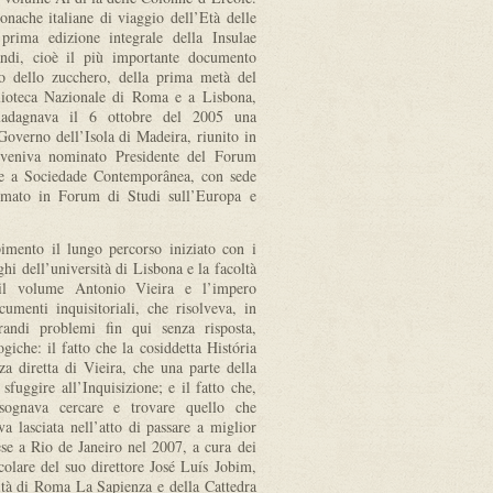
ronache italiane di viaggio dell’Età delle
 prima edizione integrale della Insulae
ndi, cioè il più importante documento
lo dello zucchero, della prima metà del
blioteca Nazionale di Roma e a Lisbona,
guadagnava il 6 ottobre del 2005 una
Governo dell’Isola di Madeira, riunito in
 veniva nominato Presidente del Forum
re a Sociedade Contemporânea, con sede
formato in Forum di Studi sull’Europa e
mento il lungo percorso iniziato con i
hi dell’università di Lisbona e la facoltà
il volume Antonio Vieira e l’impero
umenti inquisitoriali, che risolveva, in
randi problemi fin qui senza risposta,
giche: il fatto che la cosiddetta História
za diretta di Vieira, che una parte della
sfuggire all’Inquisizione; e il fatto che,
bisognava cercare e trovare quello che
a lasciata nell’atto di passare a miglior
ese a Rio de Janeiro nel 2007, a cura dei
icolare del suo direttore José Luís Jobim,
ità di Roma La Sapienza e della Cattedra