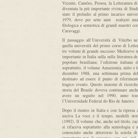
Vicente, Camões, Pessoa, la Letteratura di
diventata la più importante rivista di Stud
stato il preludio al primo incarico univer
1979, dove per sette anni realizzò una 
filologica e semiotica di grandi maestri c
Caravaggi.
Il passaggio all’Università di Viterbo n
quella università del primo corso di Letter
tre volumi di grande successo: Medioevo ne
importante in Italia sulla sulla literatura d
popolare brasiliana; l’edizione italiana
soprattutto, il volume Amazzonia, mito e l
dicembre 1988, una settimana prima del
destinato ad essere il punto di riferimen
tragico evento. Questo insieme di ricerche 
storia del Brasile doveva continuare anche
avere un seguito nel 1990, anno trasc
l’Universidade Federal do Rio de Janeiro.
Dopo il rientro in Italia e con la ripresa 
usciva La voce e il tempo, modelli storic
(1992). Il volume che, anche nel titolo, rac
si rifaceva soprattutto alla semiologia e
conosciuto anche attraverso la scuola di 
importante per il concorso con cui, nel