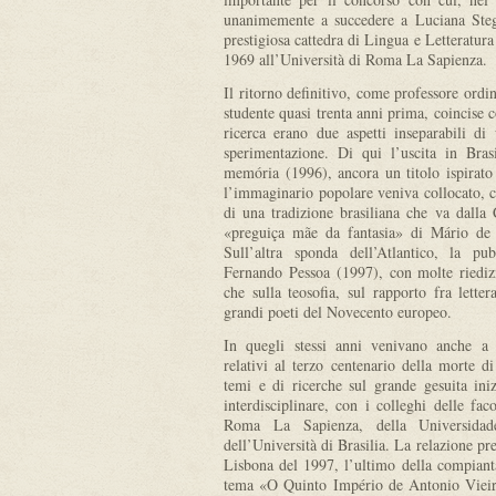
unanimemente a succedere a Luciana Stega
prestigiosa cattedra di Lingua e Letteratura
1969 all’Università di Roma La Sapienza.
Il ritorno definitivo, come professore ordin
studente quasi trenta anni prima, coincise c
ricerca erano due aspetti inseparabili d
sperimentazione. Di qui l’uscita in Br
memória (1996), ancora un titolo ispirato
l’immaginario popolare veniva collocato, c
di una tradizione brasiliana che va dalla
«preguiça mãe da fantasia» di Mário de
Sull’altra sponda dell’Atlantico, la pu
Fernando Pessoa (1997), con molte riedizio
che sulla teosofia, sul rapporto fra letter
grandi poeti del Novecento europeo.
In quegli stessi anni venivano anche a 
relativi al terzo centenario della morte d
temi e di ricerche sul grande gesuita ini
interdisciplinare, con i colleghi delle fac
Roma La Sapienza, della Universid
dell’Università di Brasilia. La relazione pr
Lisbona del 1997, l’ultimo della compian
tema «O Quinto Império de Antonio Vieir