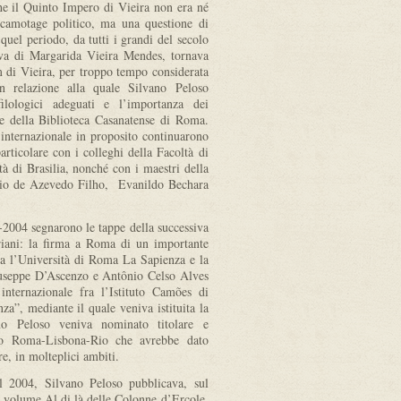
e il Quinto Impero di Vieira non era né
scamotage politico, ma una questione di
 quel periodo, da tutti i grandi del secolo
iva di Margarida Vieira Mendes, tornava
m di Vieira, per troppo tempo considerata
n relazione alla quale Silvano Peloso
filologici adeguati e l’importanza dei
ce della Biblioteca Casanatense di Roma.
 internazionale in proposito continuarono
articolare con i colleghi della Facoltà di
à di Brasilia, nonché con i maestri della
ario de Azevedo Filho, Evanildo Bechara
-2004 segnarono le tappe della successiva
iriani: la firma a Roma di un importante
ra l’Università di Roma La Sapienza e la
 Giuseppe D’Ascenzo e Antônio Celso Alves
internazionale fra l’Istituto Camões di
a”, mediante il quale veniva istituita la
no Peloso veniva nominato titolare e
uito Roma-Lisbona-Rio che avrebbe dato
are, in molteplici ambiti.
 2004, Silvano Peloso pubblicava, sul
l volume Al di là delle Colonne d’Ercole.