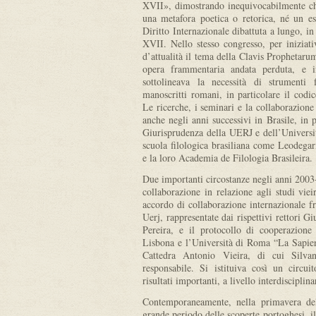
XVII», dimostrando inequivocabilmente ch
una metafora poetica o retorica, né un e
Diritto Internazionale dibattuta a lungo, in
XVII. Nello stesso congresso, per iniziat
d’attualità il tema della Clavis Prophetaru
opera frammentaria andata perduta, e i
sottolineava la necessità di strumenti 
manoscritti romani, in particolare il codi
Le ricerche, i seminari e la collaborazione
anche negli anni successivi in Brasile, in p
Giurisprudenza della UERJ e dell’Universit
scuola filologica brasiliana come Leodeg
e la loro Academia de Filologia Brasileira.
Due importanti circostanze negli anni 2003
collaborazione in relazione agli studi vie
accordo di collaborazione internazionale f
Uerj, rappresentate dai rispettivi rettori
Pereira, e il protocollo di cooperazione 
Lisbona e l’Università di Roma “La Sapienz
Cattedra Antonio Vieira, di cui Silva
responsabile. Si istituiva così un circ
risultati importanti, a livello interdisciplin
Contemporaneamente, nella primavera del
grande periodo delle scoperte portoghesi, i